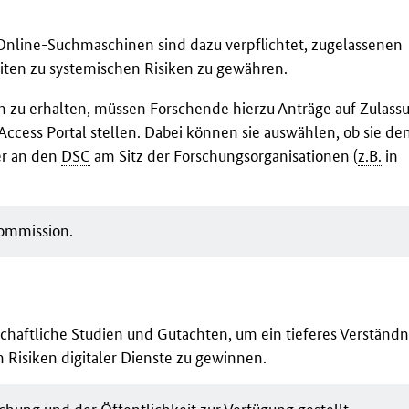
Online-Suchmaschinen sind dazu verpflichtet, zugelassenen
iten zu systemischen Risiken zu gewähren.
n zu erhalten, müssen Forschende hierzu Anträge auf Zulas
Access Portal stellen. Dabei können sie auswählen, ob sie de
er an den
DSC
am Sitz der Forschungsorganisationen (
z.B.
in
ommission.
haftliche Studien und Gutachten, um ein tieferes Verständni
Risiken digitaler Dienste zu gewinnen.
schung
und der Öffentlichkeit zur Verfügung gestellt.