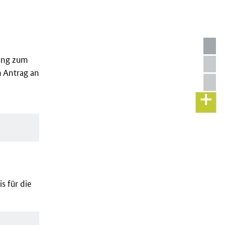
sung zum
n Antrag an
s für die