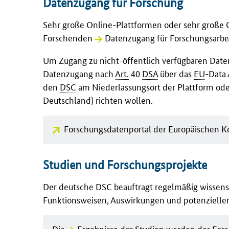
Datenzugang für Forschung
Sehr große Online-Plattformen oder sehr große 
Forschenden
Datenzugang
für Forschungsarbe
Um Zugang zu nicht-öffentlich verfügbaren Date
Datenzugang nach
Art.
40
DSA
über das
EU
-Data 
den
DSC
am Niederlassungsort der Plattform od
Deutschland) richten wollen.
Forschungsdatenportal
der Europäischen K
Studien und Forschungsprojekte
Der deutsche DSC beauftragt regelmäßig wissensc
Funktionsweisen, Auswirkungen und potenziellen 
Die
Ergebnisse der Studien werden der For