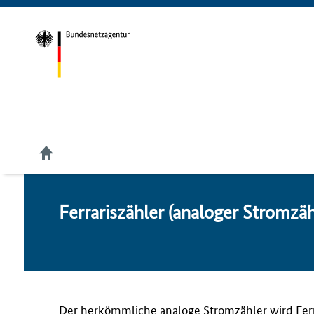
Fer­ra­ris­zäh­ler (ana­lo­ger Strom­zäh
Der herkömmliche analoge Stromzähler wird Ferra