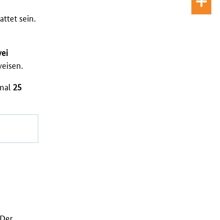
attet sein.
ei
eisen.
imal
25
.
 Der