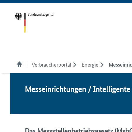
Verbraucherportal
Energie
Messeinri
Mess­ein­rich­tun­gen / In­tel­li­gen­t
Das Messstellenbetriebsgesetz (Msb