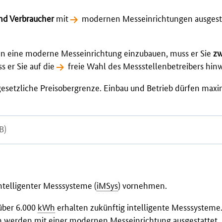
nd Verbraucher
mit
modernen Messeinrichtungen
ausgest
en eine moderne Messeinrichtung einzubauen, muss er Sie
zw
s er Sie auf die
freie Wahl des Messstellenbetreibers
hinw
gesetzliche Preisobergrenze
. Einbau und Betrieb dürfen max
B)
ntelligenter Messsysteme
(
iMSys
) vornehmen.
über 6.000
kWh
erhalten zukünftig intelligente Messsysteme
h werden mit einer modernen Messeinrichtung ausgestattet.