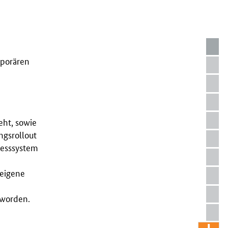
mporären
eht, sowie
ngsrollout
Messsystem
 eigene
 worden.