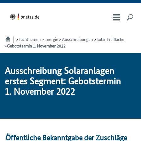
Fachthemen
Energie
Ausschreibungen
Solar Freifläche
Gebotstermin 1. November 2022
Aus­schrei­bung So­lar­an­la­gen
ers­tes Seg­ment: Ge­bots­ter­min
1. No­vem­ber 2022
Öffentliche Bekanntgabe der Zuschläge