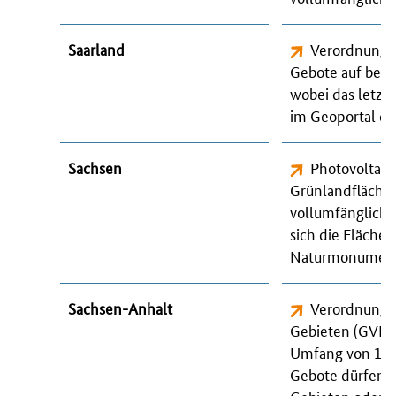
Saarland
Verordnung z
Gebote auf bes
wobei das letzt
im Geoportal des
Sachsen
Photovoltaik
Grünlandfläche
vollumfänglich 
sich die Fläche
Naturmonumente
Sachsen-Anhalt
Verordnung ü
Gebieten
(GVBl
Umfang von 10
Gebote dürfen 