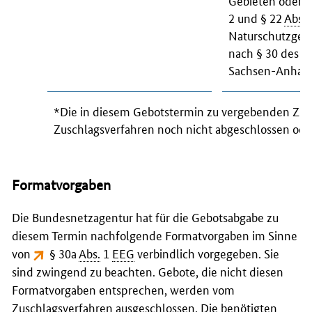
Gebieten oder v
2 und § 22
Abs.
2
Naturschutzgese
nach § 30 des B
Sachsen-Anhalt,
*Die in diesem Gebotstermin zu vergebenden Zus
Zuschlagsverfahren noch nicht abgeschlossen oder d
Formatvorgaben
Die Bundesnetzagentur hat für die Gebotsabgabe zu
diesem Termin nachfolgende Formatvorgaben im Sinne
von
§ 30a
Abs.
1
EEG
verbindlich vorgegeben. Sie
sind zwingend zu beachten. Gebote, die nicht diesen
Formatvorgaben entsprechen, werden vom
Zuschlagsverfahren ausgeschlossen. Die benötigten