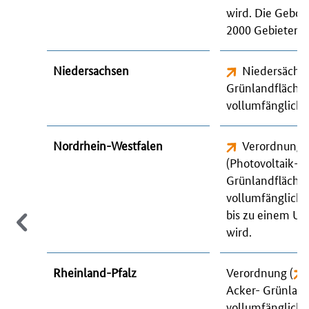
wird. Die Gebot
2000 Gebieten o
Niedersachsen
Niedersächsi
Grünlandfläche
vollumfänglich 
Nordrhein-Westfalen
Verordnung ü
(Photovoltaik-F
Grünlandflächen
vollumfänglich 
bis zu einem Um
wird.
Rheinland-Pfalz
Verordnung (
Acker- Grünlan
vollumfänglich 