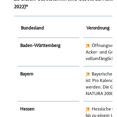
2022)
*
Bundesland
Verordnung
Baden-Württemberg
Öffnungsver
Acker- und Grü
vollumfänglich 
Bayern
Bayerische 
ist: Pro Kalend
werden. Die Geb
NATURA 2000 Geb
Hessen
Hessische Ö
bis zu einem U