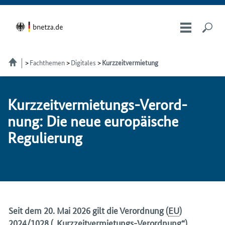
Fachthemen
Digitales
Kurzzeitvermietung
Kurz­zeit­ver­mie­tungs-Ver­ord­
nung: Die neue eu­ro­päi­sche
Re­gu­lie­rung
Seit dem 20. Mai 2026 gilt die Verordnung (
EU
)
2024/1028 („Kurzzeitvermietungs-Verordnung“)