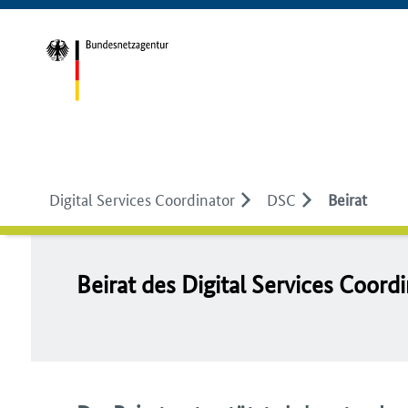
Digital Services Coordinator
DSC
Beirat
Bei­rat des Di­gi­tal Ser­vices Coor­di