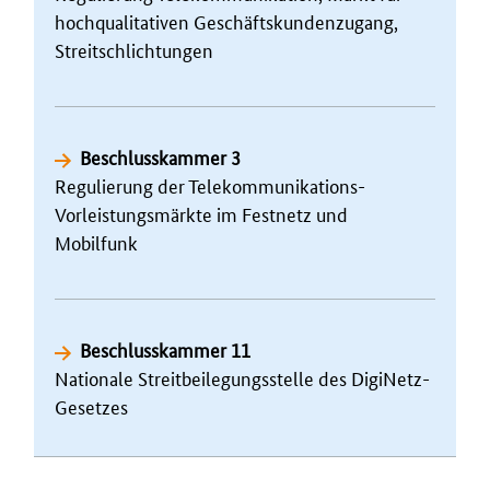
hochqualitativen Geschäfts­kunden­zugang,
Streit­schlichtungen
Beschlusskammer 3
Regulierung der Tele­kommunikations-
Vorleistungs­märkte im Festnetz und
Mobilfunk
Beschlusskammer 11
Nationale Streit­beilegungs­stelle des DigiNetz-
Gesetzes