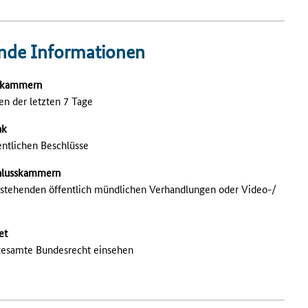
nde Informationen
sskammern
en der letzten 7 Tage
nk
fentlichen Beschlüsse
hlusskammern
anstehenden öffentlich mündlichen Verhandlungen oder Video-/
et
gesamte Bundesrecht einsehen