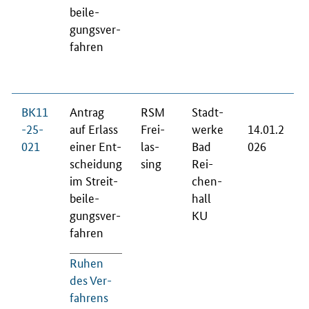
bei­le­
gungs­ver­
fah­ren
BK11
An­trag
RSM
Stadt­
-25-
auf Er­lass
Frei­
wer­ke
14.01.2
021
ei­ner Ent­
las­
Bad
026
schei­dung
sing
Rei­
im Streit­
chen­
bei­le­
hall
gungs­ver­
KU
fah­ren
Ru­hen
des Ver­
fah­rens