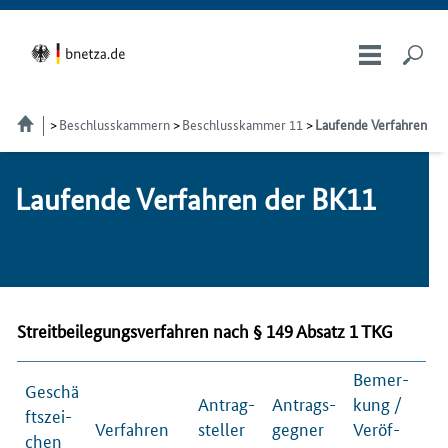
Beschlusskammern
Beschlusskammer 11
Laufende Verfahren
Laufende Verfahren der BK11
Streitbeilegungsverfahren nach § 149 Absatz 1 TKG
Be­mer­
Geschä
An­trag­
An­trags­
kung /
fts­zei­
Ver­fah­ren
stel­ler
geg­ner
Ver­öf­
chen