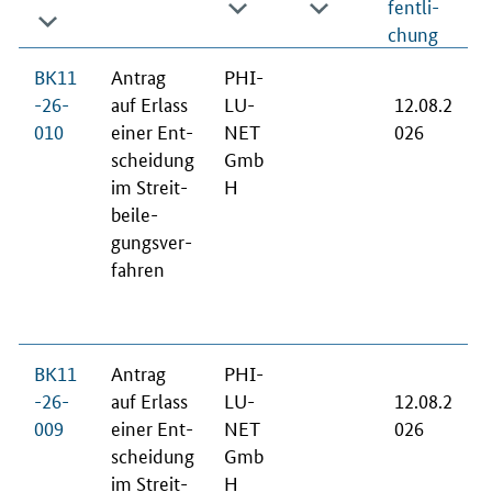
fent­li­
chung
BK11
An­trag
PHI­
-26-
auf Er­lass
LU­
12.08.2
010
ei­ner Ent­
NET
026
schei­dung
Gmb
im Streit­
H
bei­le­
gungs­ver­
fah­ren
BK11
An­trag
PHI­
-26-
auf Er­lass
LU­
12.08.2
009
ei­ner Ent­
NET
026
schei­dung
Gmb
im Streit­
H