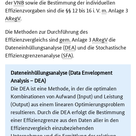
der
VNB
sowie die Bestimmung der individuellen
Effizienzvorgaben sind die §§ 12 bis 16 i. V.
m
. Anlage 3
ARegV
.
Die Methoden zur Durchführung des
Effizienzvergleichs sind
gem.
Anlage 3
ARegV
die
Dateneinhüllungsanalyse (
DEA
) und die Stochastische
Effizienzgrenzenanalyse (
SFA
).
Dateneinhüllungsanalyse (
Data Envelopment
Analysis
–
DEA
)
Die
DEA
ist eine Methode, in der die optimalen
Kombinationen von Aufwand (
Input
) und Leistung
(
Output
) aus einem linearen Optimierungsproblem
resultieren. Durch die
DEA
erfolgt die Bestimmung
einer Effizienzgrenze aus den Daten aller in den
Effizienzvergleich einzubeziehenden
Unternehmen und die Ermittlung der relativen