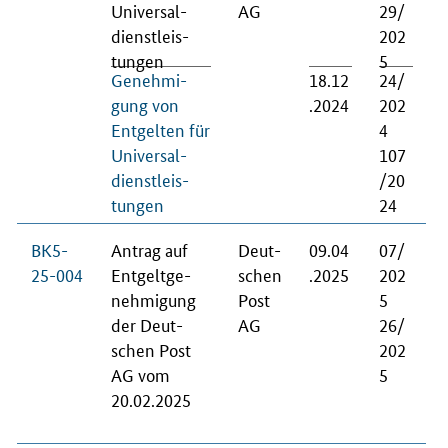
Uni­ver­sal­
AG
29/
dienst­leis­
202
tun­gen
5
Ge­neh­mi­
18.12
24/
gung von
.2024
202
Ent­gel­ten für
4
Uni­ver­sal­
107
dienst­leis­
/20
tun­gen
24
BK5-
An­trag auf
Deut­
09.04
07/
25-004
Ent­gelt­ge­
schen
.2025
202
neh­mi­gung
Post
5
der Deut­
AG
26/
schen Post
202
AG vom
5
20.02.2025