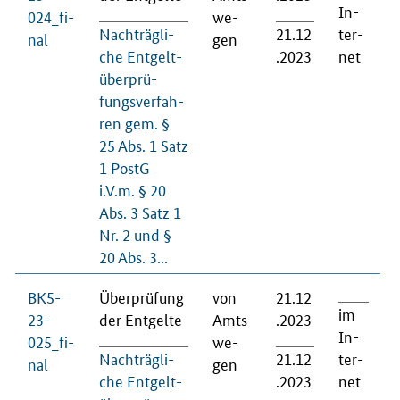
In­
024_fi­
we­
Nach­träg­li­
21.12
ter­
nal
gen
che Ent­gelt­
.2023
net
über­prü­
fungs­ver­fah­
ren gem. §
25 Abs. 1 Satz
1 PostG
i.V.m. § 20
Abs. 3 Satz 1
Nr. 2 und §
20 Abs. 3...
BK5-
Über­prü­fung
von
21.12
im
23-
der Ent­gel­te
Amts
.2023
In­
025_fi­
we­
Nach­träg­li­
21.12
ter­
nal
gen
che Ent­gelt­
.2023
net