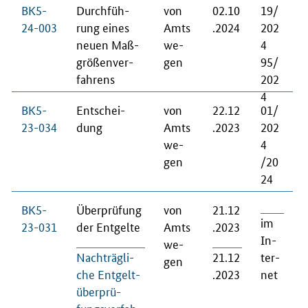
BK5-
Durch­füh­
von
02.10
19/
24-003
rung ei­nes
Amts
.2024
202
neu­en Maß­
we­
4
grö­ßen­ver­
gen
95/
fah­rens
202
4
BK5-
Ent­schei­
von
22.12
01/
23-034
dung
Amts
.2023
202
we­
4
gen
/20
24
BK5-
Über­prü­fung
von
21.12
im
23-031
der Ent­gel­te
Amts
.2023
In­
we­
Nach­träg­li­
21.12
ter­
gen
che Ent­gelt­
.2023
net
über­prü­
fungs­ver­fah­