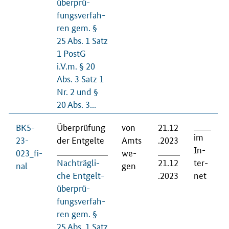
über­prü­
fungs­ver­fah­
ren gem. §
25 Abs. 1 Satz
1 PostG
i.V.m. § 20
Abs. 3 Satz 1
Nr. 2 und §
20 Abs. 3...
BK5-
Über­prü­fung
von
21.12
im
23-
der Ent­gel­te
Amts
.2023
In­
023_fi­
we­
Nach­träg­li­
21.12
ter­
nal
gen
che Ent­gelt­
.2023
net
über­prü­
fungs­ver­fah­
ren gem. §
25 Abs. 1 Satz