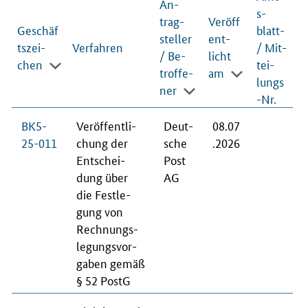
An­
s­
trag­
Veröff
Geschäf
blatt-
stel­ler
ent­
ts­zei­
Verfahren
/ Mit­
/ Be­
licht
chen
tei­
trof­fe­
am
lungs
ner
-Nr.
BK5-
Ver­öf­fent­li­
Deut­
08.07
25-011
chung der
sche
.2026
Ent­schei­
Post
dung über
AG
die Fest­le­
gung von
Rech­nungs­
le­gungs­vor­
ga­ben ge­mäß
§ 52 PostG