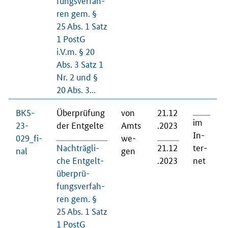
ren gem. §
25 Abs. 1 Satz
1 PostG
i.V.m. § 20
Abs. 3 Satz 1
Nr. 2 und §
20 Abs. 3...
BK5-
Über­prü­fung
von
21.12
im
23-
der Ent­gel­te
Amts
.2023
In­
029_fi­
we­
Nach­träg­li­
21.12
ter­
nal
gen
che Ent­gelt­
.2023
net
über­prü­
fungs­ver­fah­
ren gem. §
25 Abs. 1 Satz
1 PostG