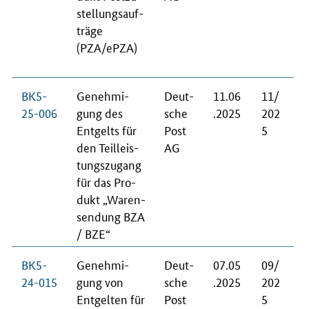
stel­lungs­auf­
trä­ge
(PZA/ePZA)
BK5-
Ge­neh­mi­
Deut­
11.06
11/
25-006
gung des
sche
.2025
202
Ent­gelts für
Post
5
den Teil­leis­
AG
tungs­zu­gang
für das Pro­
dukt „Wa­ren­
sen­dung BZA
/ BZE“
BK5-
Ge­neh­mi­
Deut­
07.05
09/
24-015
gung von
sche
.2025
202
Ent­gel­ten für
Post
5