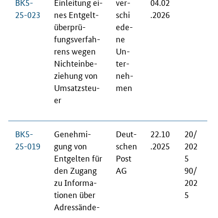
BK5-
Ein­lei­tung ei­
ver­
04.02
25-023
nes Ent­gelt­
schi
.2026
über­prü­
e­de­
fungs­ver­fah­
ne
rens we­gen
Un­
Nicht­ein­be­
ter­
zie­hung von
neh­
Um­satz­steu­
men
er
BK5-
Ge­neh­mi­
Deut­
22.10
20/
25-019
gung von
schen
.2025
202
Ent­gel­ten für
Post
5
den Zu­gang
AG
90/
zu In­for­ma­
202
tio­nen über
5
Adress­än­de­