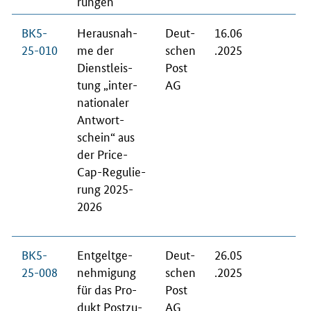
run­gen
BK5-
Her­aus­nah­
Deut­
16.06
25-010
me der
schen
.2025
Dienst­leis­
Post
tung „in­ter­
AG
na­tio­na­ler
Ant­wort­
schein“ aus
der Pri­ce-
Cap-Re­gu­lie­
rung 2025-
2026
BK5-
Ent­gelt­ge­
Deut­
26.05
25-008
neh­mi­gung
schen
.2025
für das Pro­
Post
dukt Post­zu­
AG