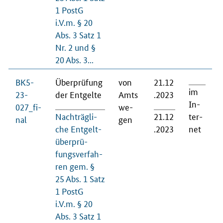
1 PostG
i.V.m. § 20
Abs. 3 Satz 1
Nr. 2 und §
20 Abs. 3...
BK5-
Über­prü­fung
von
21.12
im
23-
der Ent­gel­te
Amts
.2023
In­
027_fi­
we­
Nach­träg­li­
21.12
ter­
nal
gen
che Ent­gelt­
.2023
net
über­prü­
fungs­ver­fah­
ren gem. §
25 Abs. 1 Satz
1 PostG
i.V.m. § 20
Abs. 3 Satz 1