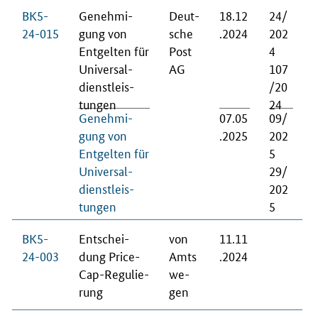
BK5-
Ge­neh­mi­
Deut­
18.12
24/
24-015
gung von
sche
.2024
202
Ent­gel­ten für
Post
4
Uni­ver­sal­
AG
107
dienst­leis­
/20
tun­gen
24
Ge­neh­mi­
07.05
09/
gung von
.2025
202
Ent­gel­ten für
5
Uni­ver­sal­
29/
dienst­leis­
202
tun­gen
5
BK5-
Ent­schei­
von
11.11
24-003
dung Pri­ce-
Amts
.2024
Cap-Re­gu­lie­
we­
rung
gen