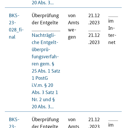
20 Abs. 3...
BK5-
Über­prü­fung
von
21.12
im
23-
der Ent­gel­te
Amts
.2023
In­
028_fi­
we­
Nach­träg­li­
21.12
ter­
nal
gen
che Ent­gelt­
.2023
net
über­prü­
fungs­ver­fah­
ren gem. §
25 Abs. 1 Satz
1 PostG
i.V.m. § 20
Abs. 3 Satz 1
Nr. 2 und §
20 Abs. 3...
BK5-
Über­prü­fung
von
21.12
im
23-
der Ent­gel­te
Amts
.2023