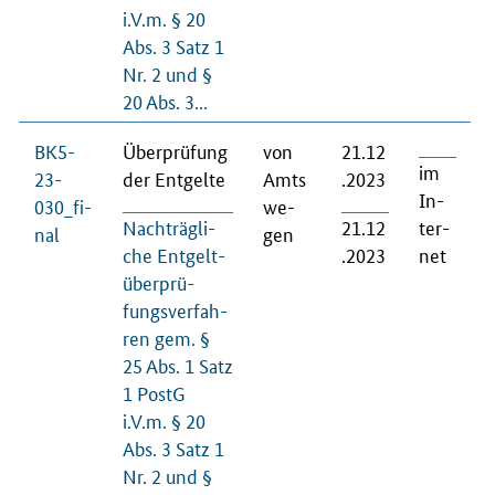
i.V.m. § 20
Abs. 3 Satz 1
Nr. 2 und §
20 Abs. 3...
BK5-
Über­prü­fung
von
21.12
im
23-
der Ent­gel­te
Amts
.2023
In­
030_fi­
we­
Nach­träg­li­
21.12
ter­
nal
gen
che Ent­gelt­
.2023
net
über­prü­
fungs­ver­fah­
ren gem. §
25 Abs. 1 Satz
1 PostG
i.V.m. § 20
Abs. 3 Satz 1
Nr. 2 und §